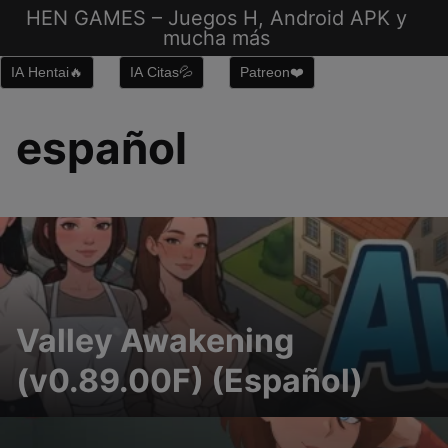
Saltar
HEN GAMES – Juegos H, Android APK y
al
mucha más
contenido
IA Hentai🔥
IA Citas💦
Patreon❤️
español
Valley Awakening
(v0.89.00F) (Español)