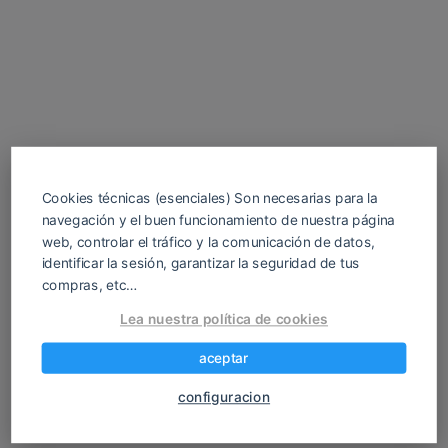
Cookies técnicas (esenciales) Son necesarias para la
navegación y el buen funcionamiento de nuestra página
web, controlar el tráfico y la comunicación de datos,
identificar la sesión, garantizar la seguridad de tus
compras, etc…
Descarga tu juego H gratis para Android y
Lea nuestra política de cookies
PC en español. Sin registros ni anuncios
molestos. Encuentra tus APK favoritos
aceptar
rápido, fácil y sin complicaciones.
configuracion