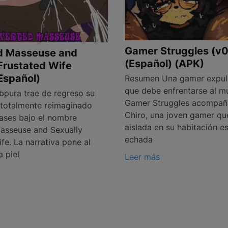
Gamer Struggles (v0
d Masseuse and
(Español) (APK)
Frustated Wife
(Español)
Resumen Una gamer expul
que debe enfrentarse al 
pura trae de regreso su
Gamer Struggles acompa
t totalmente reimaginado
Chiro, una joven gamer qu
ases bajo el nombre
aislada en su habitación e
asseuse and Sexually
echada
fe. La narrativa pone al
a piel
Leer más