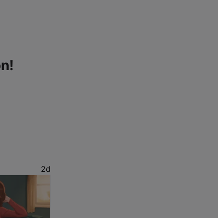
n!
2d