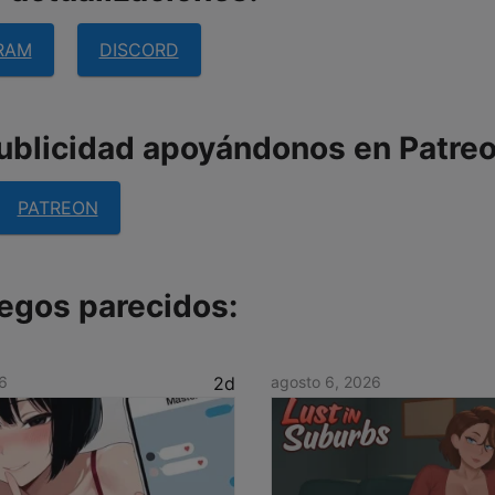
RAM
DISCORD
publicidad apoyándonos en Patreo
PATREON
egos parecidos:
6
2d
agosto 6, 2026