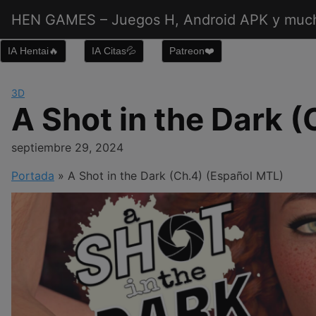
Saltar
HEN GAMES – Juegos H, Android APK y muc
al
contenido
IA Hentai🔥
IA Citas💦
Patreon❤️
3D
A Shot in the Dark 
septiembre 29, 2024
Portada
»
A Shot in the Dark (Ch.4) (Español MTL)