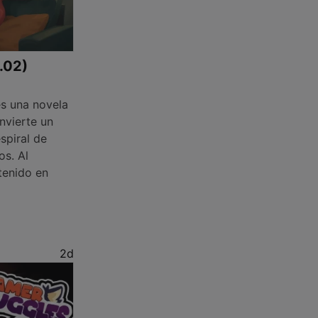
1.02)
s una novela
nvierte un
spiral de
os. Al
tenido en
2d