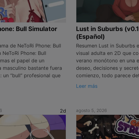
one: Bull Simulator
Lust in Suburbs (v0.
(Español)
ma de NeToRi Phone: Bull
Resumen Lust in Suburbs e
n NeToRi Phone: Bull
visual adulta en 2D que co
omas el papel de un
verano monótono en una e
a masculino bastante fuera
deseo, decisiones y secret
 un “bull” profesional que
comienzo, todo parece de
Leer más
6
2d
agosto 5, 2026