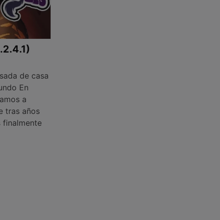
.2.4.1)
sada de casa
mundo En
ñamos a
e tras años
s finalmente