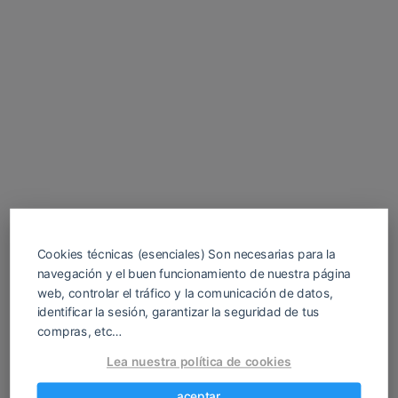
Cookies técnicas (esenciales) Son necesarias para la
navegación y el buen funcionamiento de nuestra página
web, controlar el tráfico y la comunicación de datos,
identificar la sesión, garantizar la seguridad de tus
compras, etc…
Descarga tu juego H gratis para Android y
Lea nuestra política de cookies
PC en español. Sin registros ni anuncios
molestos. Encuentra tus APK favoritos
aceptar