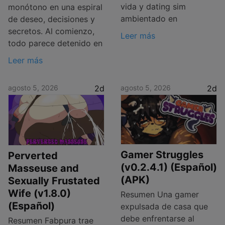
vida y dating sim
monótono en una espiral
ambientado en
de deseo, decisiones y
secretos. Al comienzo,
Leer más
todo parece detenido en
Leer más
agosto 5, 2026
2d
agosto 5, 2026
2d
Gamer Struggles
Perverted
(v0.2.4.1) (Español)
Masseuse and
(APK)
Sexually Frustated
Wife (v1.8.0)
Resumen Una gamer
(Español)
expulsada de casa que
debe enfrentarse al
Resumen Fabpura trae