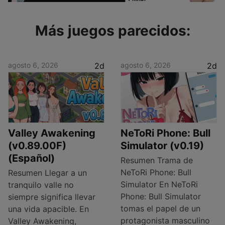
Más juegos parecidos:
agosto 6, 2026
2d
agosto 6, 2026
2d
Valley Awakening
NeToRi Phone: Bull
(v0.89.00F)
Simulator (v0.19)
(Español)
Resumen Trama de
NeToRi Phone: Bull
Resumen Llegar a un
Simulator En NeToRi
tranquilo valle no
Phone: Bull Simulator
siempre significa llevar
tomas el papel de un
una vida apacible. En
protagonista masculino
Valley Awakening,