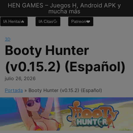
Saltar
HEN GAMES – Juegos H, Android APK y
al
mucha más
contenido
IA Hentai🔥
IA Citas💦
Patreon❤️
3D
Booty Hunter
(v0.15.2) (Español)
julio 26, 2026
Portada
»
Booty Hunter (v0.15.2) (Español)