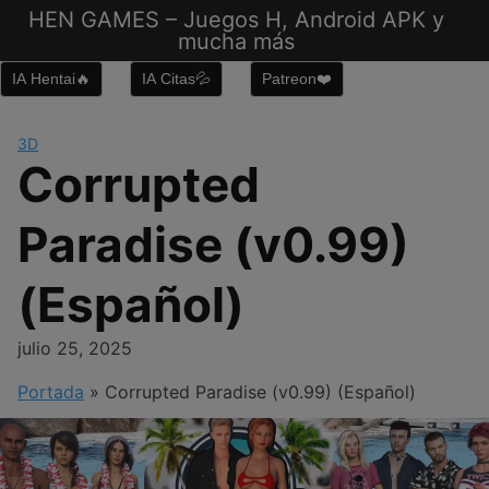
Saltar
HEN GAMES – Juegos H, Android APK y
al
mucha más
contenido
IA Hentai🔥
IA Citas💦
Patreon❤️
3D
Corrupted
Paradise (v0.99)
(Español)
julio 25, 2025
Portada
»
Corrupted Paradise (v0.99) (Español)