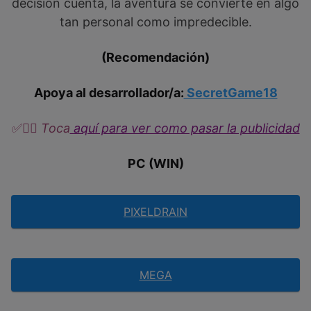
decisión cuenta, la aventura se convierte en algo
tan personal como impredecible.
(Recomendación)
Apoya al desarrollador/a:
SecretGame18
✅
👉🏼​​ Toca
aquí para ver como pasar la publicidad
PC (WIN)
PIXELDRAIN
MEGA