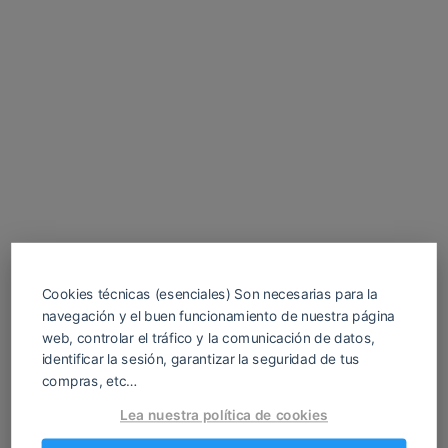
Cookies técnicas (esenciales) Son necesarias para la
navegación y el buen funcionamiento de nuestra página
web, controlar el tráfico y la comunicación de datos,
identificar la sesión, garantizar la seguridad de tus
compras, etc…
Descarga tu juego H gratis para Android y
Lea nuestra política de cookies
PC en español. Sin registros ni anuncios