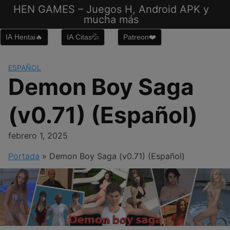
Saltar
HEN GAMES – Juegos H, Android APK y
al
mucha más
contenido
IA Hentai🔥
IA Citas💦
Patreon❤️
ESPAÑOL
Demon Boy Saga
(v0.71) (Español)
febrero 1, 2025
Portada
»
Demon Boy Saga (v0.71) (Español)