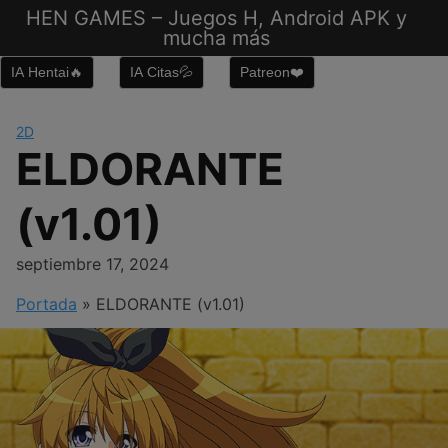
Saltar
HEN GAMES – Juegos H, Android APK y
al
mucha más
contenido
IA Hentai🔥
IA Citas💦
Patreon❤️
2D
ELDORANTE
(v1.01)
septiembre 17, 2024
Portada
»
ELDORANTE (v1.01)