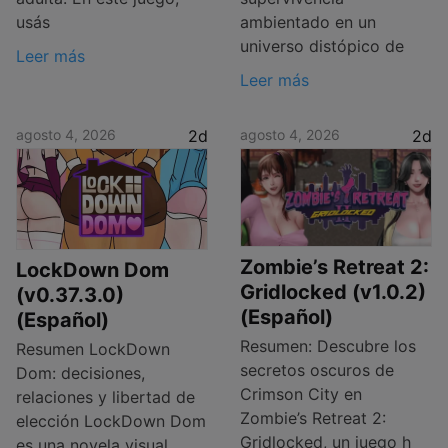
usás
ambientado en un
universo distópico de
Leer más
Leer más
agosto 4, 2026
2d
agosto 4, 2026
2d
Zombie’s Retreat 2:
LockDown Dom
Gridlocked (v1.0.2)
(v0.37.3.0)
(Español)
(Español)
Resumen: Descubre los
Resumen LockDown
secretos oscuros de
Dom: decisiones,
Crimson City en
relaciones y libertad de
Zombie’s Retreat 2:
elección LockDown Dom
Gridlocked, un juego h
es una novela visual