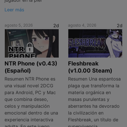
Leer más
agosto 5, 2026
2d
agosto 4, 2026
2d
NTR Phone (v0.43)
Fleshbreak
(Español)
(v1.0.00 Steam)
Resumen NTR Phone es
Resumen Una espantosa
una visual novel 2DCG
plaga que transforma la
para Android, PC y Mac
materia orgánica en
que combina deseo,
masas purulentas y
celos y manipulación
aberrantes ha devorado
emocional dentro de una
la civilización en
experiencia interactiva
Fleshbreak, un título de
adulta. En este juego,
supervivencia