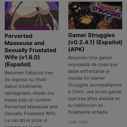
Gamer Struggles
Perverted
(v0.2.4.1) (Español)
Masseuse and
(APK)
Sexually Frustated
Wife (v1.8.0)
Resumen Una gamer
(Español)
expulsada de casa que
debe enfrentarse al
Resumen Fabpura trae
mundo En Gamer
de regreso su título
Struggles acompañamos
debut totalmente
a Chiro, una joven gamer
reimaginado desde sus
que tras años aislada en
bases bajo el nombre
su habitación es
Perverted Masseuse and
finalmente echada
Sexually Frustated Wife.
La narrativa pone al
Leer más
jugador en la piel