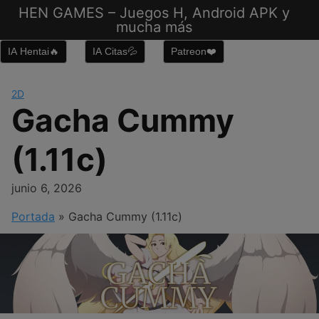
Saltar
HEN GAMES – Juegos H, Android APK y
al
mucha más
contenido
IA Hentai🔥
IA Citas💦
Patreon❤️
2D
Gacha Cummy
(1.11c)
junio 6, 2026
Portada
»
Gacha Cummy (1.11c)