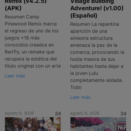
Remix (v4.2.5)
Village Building
(APK)
Adventure! (v1.00)
(Español)
Resumen Camp
Pinewood Remix marca
Resumen La repentina
el regreso de uno de los
aparición de una
juegos +18 más
siniestra estructura
conocidos creados en
amenaza la paz de la
Ren’Py, un remake que
comarca, provocando la
recupera la estética del
huida masiva de sus
título original con un arte
habitantes hasta dejar a
la joven Lulu
Leer más
completamente aislada.
Todo
Leer más
agosto 9, 2026
2d
agosto 9, 2026
2d