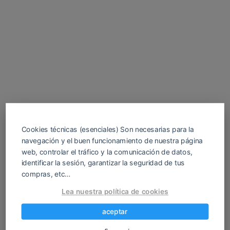
Cookies técnicas (esenciales) Son necesarias para la
navegación y el buen funcionamiento de nuestra página
web, controlar el tráfico y la comunicación de datos,
identificar la sesión, garantizar la seguridad de tus
compras, etc…
Descarga tu juego H gratis para Android y
Lea nuestra política de cookies
PC en español. Sin registros ni anuncios
molestos. Encuentra tus APK favoritos
aceptar
rápido, fácil y sin complicaciones.