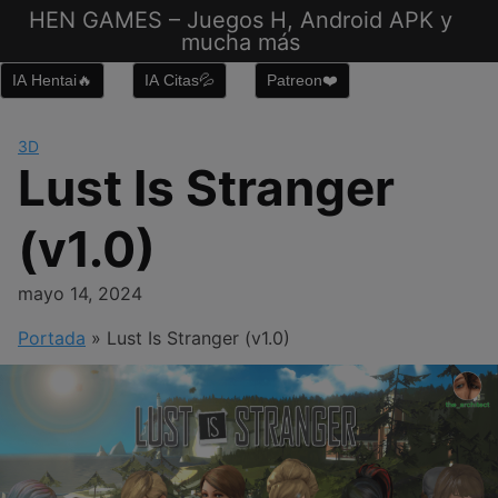
Saltar
HEN GAMES – Juegos H, Android APK y
al
mucha más
contenido
IA Hentai🔥
IA Citas💦
Patreon❤️
3D
Lust Is Stranger
(v1.0)
mayo 14, 2024
Portada
»
Lust Is Stranger (v1.0)