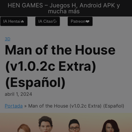
Saltar
HEN GAMES – Juegos H, Android APK y
al
mucha más
contenido
IA Hentai🔥
IA Citas💦
Patreon❤️
3D
Man of the House
(v1.0.2c Extra)
(Español)
abril 1, 2024
Portada
»
Man of the House (v1.0.2c Extra) (Español)