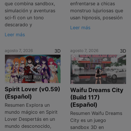
que combina sandbox,
enfrentarse a chicas
simulación y aventuras
monstruo lujuriosas que
sci-fi con un tono
usan hipnosis, posesión
descarado y
Leer más
Leer más
agosto 7, 2026
3D
agosto 7, 2026
3D
Spirit Lover (v0.59)
Waifu Dreams City
(Español)
(Build 117)
(Español)
Resumen Explora un
mundo mágico en Spirit
Resumen Waifu Dreams
Lover Despertás en un
City es un juego
mundo desconocido,
sandbox 3D en