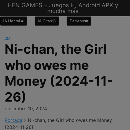
Saltar
HEN GAMES – Juegos H, Android APK y
al
mucha más
contenido
IA Hentai🔥
IA Citas💦
Patreon❤️
2D
Ni-chan, the Girl
who owes me
Money (2024-11-
26)
diciembre 10, 2024
Portada
»
Ni-chan, the Girl who owes me Money
(2024-11-26)