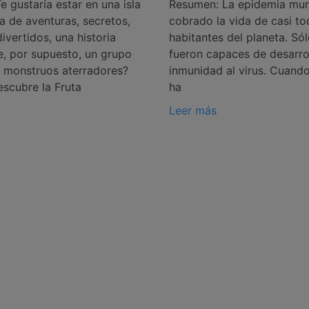
 gustaría estar en una isla
Resumen: La epidemia mun
ena de aventuras, secretos,
cobrado la vida de casi to
ivertidos, una historia
habitantes del planeta. Só
, por supuesto, un grupo
fueron capaces de desarro
 monstruos aterradores?
inmunidad al virus. Cuand
escubre la Fruta
ha
Leer más