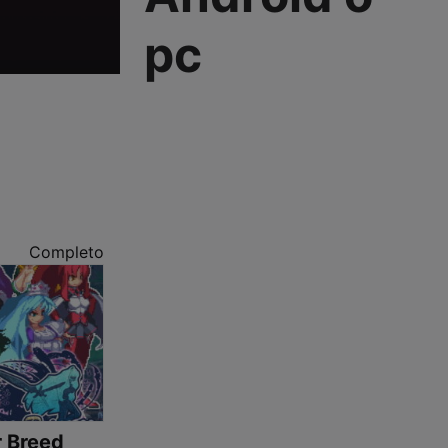
pc
Completo
r Breed