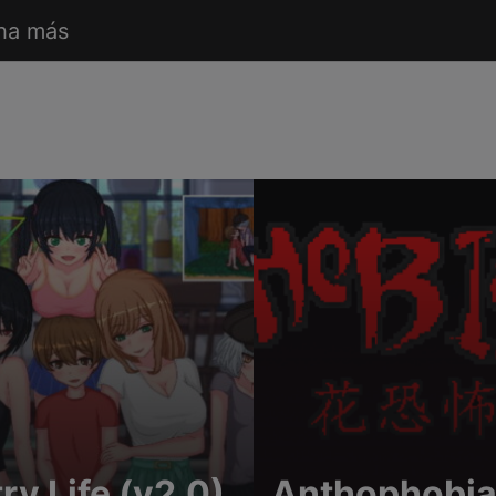
ha más
ry Life (v2.0)
Anthophobi