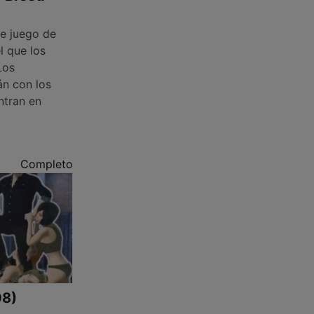
te juego de
l que los
Los
án con los
ntran en
Completo
08)