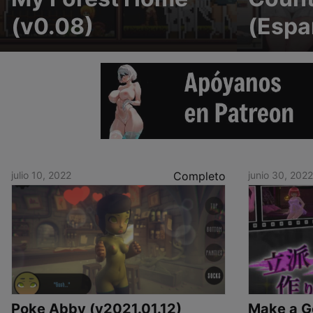
(v0.08)
(Espa
julio 10, 2022
Completo
junio 30, 2022
Poke Abby (v2021.01.12)
Make a Go