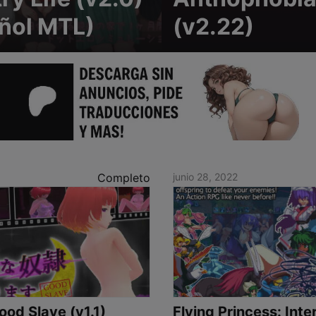
ñol MTL)
(v2.22)
Completo
junio 28, 2022
od Slave (v1.1)
Flying Princess: Inte