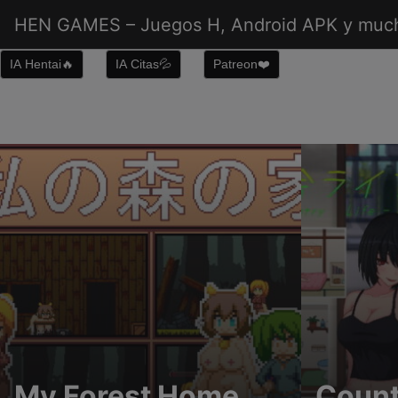
Saltar
HEN GAMES – Juegos H, Android APK y muc
al
contenido
IA Hentai🔥
IA Citas💦
Patreon❤️
My Forest Home
Count