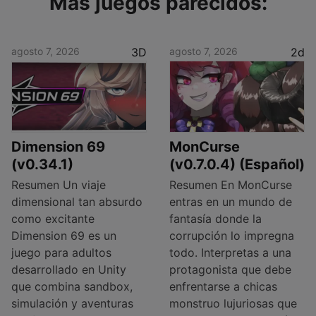
Más juegos parecidos:
agosto 7, 2026
3D
agosto 7, 2026
2d
Dimension 69
MonCurse
(v0.34.1)
(v0.7.0.4) (Español)
Resumen Un viaje
Resumen En MonCurse
dimensional tan absurdo
entras en un mundo de
como excitante
fantasía donde la
Dimension 69 es un
corrupción lo impregna
juego para adultos
todo. Interpretas a una
desarrollado en Unity
protagonista que debe
que combina sandbox,
enfrentarse a chicas
simulación y aventuras
monstruo lujuriosas que