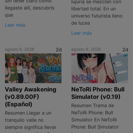
Sin tener claro cómo
lujuria se mezclan con
llegaste allí, descubrís
libertad total. En un
que
universo futurista lleno
de luces
Leer más
Leer más
agosto 6, 2026
2d
agosto 6, 2026
2d
Valley Awakening
NeToRi Phone: Bull
(v0.89.00F)
Simulator (v0.19)
(Español)
Resumen Trama de
NeToRi Phone: Bull
Resumen Llegar a un
Simulator En NeToRi
tranquilo valle no
Phone: Bull Simulator
siempre significa llevar