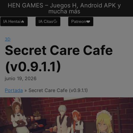
Saltar
HEN GAMES – Juegos H, Android APK y
al
mucha más
contenido
IA Hentai🔥
IA Citas💦
Patreon❤️
3D
Secret Care Cafe
(v0.9.1.1)
junio 19, 2026
Portada
»
Secret Care Cafe (v0.9.1.1)