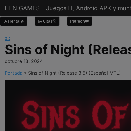
Saltar
HEN GAMES – Juegos H, Android APK y muc
al
contenido
IA Hentai🔥
IA Citas💦
Patreon❤️
3D
Sins of Night (Rele
octubre 18, 2024
Portada
»
Sins of Night (Release 3.5) (Español MTL)