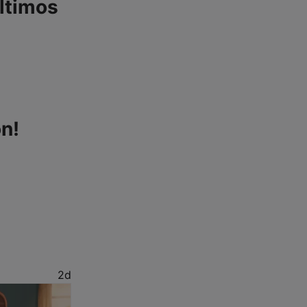
últimos
n!
2d