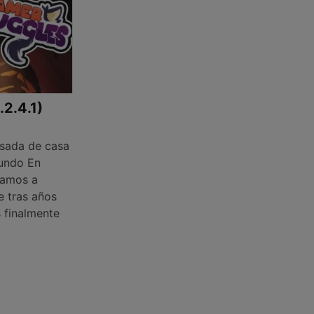
.2.4.1)
sada de casa
mundo En
ñamos a
e tras años
s finalmente