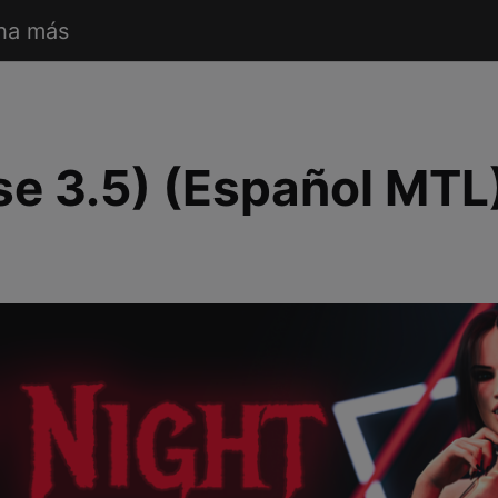
ha más
ase 3.5) (Español MTL