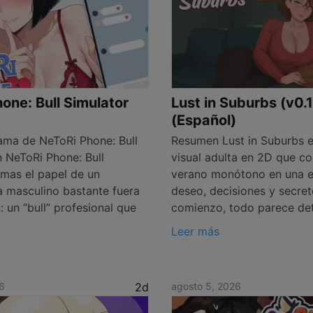
one: Bull Simulator
Lust in Suburbs (v0.
(Español)
ma de NeToRi Phone: Bull
Resumen Lust in Suburbs e
n NeToRi Phone: Bull
visual adulta en 2D que co
omas el papel de un
verano monótono en una e
a masculino bastante fuera
deseo, decisiones y secret
 un “bull” profesional que
comienzo, todo parece de
Leer más
6
2d
agosto 5, 2026