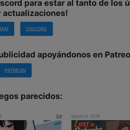
cord para estar al tanto de los 
 actualizaciones!
RAM
DISCORD
publicidad apoyándonos en Patreo
PATREON
egos parecidos:
6
2d
agosto 6, 2026