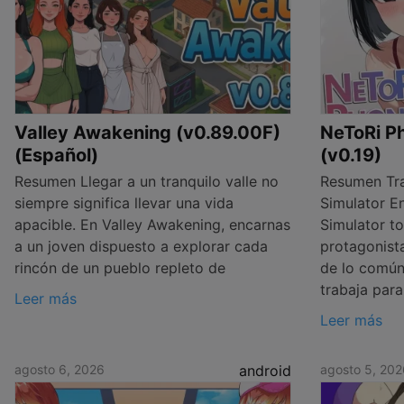
Valley Awakening (v0.89.00F)
NeToRi Ph
(Español)
(v0.19)
Resumen Llegar a un tranquilo valle no
Resumen Tra
siempre significa llevar una vida
Simulator E
apacible. En Valley Awakening, encarnas
Simulator t
a un joven dispuesto a explorar cada
protagonist
rincón de un pueblo repleto de
de lo común:
trabaja para
Leer más
Leer más
agosto 6, 2026
android
agosto 5, 202