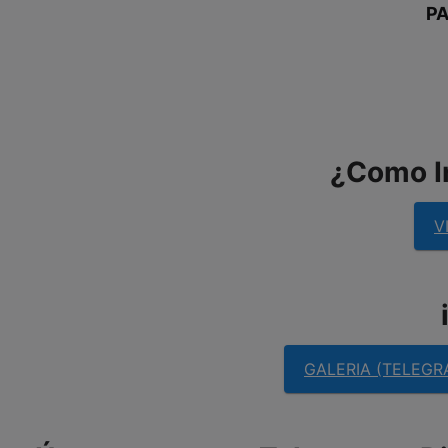
P
¿Como In
V
GALERIA (TELEGR