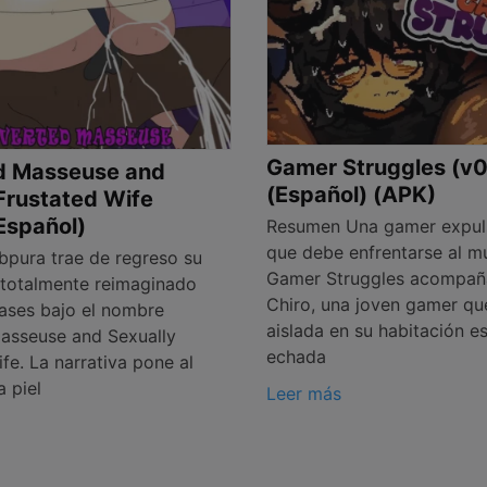
Gamer Struggles (v0
d Masseuse and
(Español) (APK)
Frustated Wife
(Español)
Resumen Una gamer expul
que debe enfrentarse al 
pura trae de regreso su
Gamer Struggles acompa
t totalmente reimaginado
Chiro, una joven gamer qu
ases bajo el nombre
aislada en su habitación e
asseuse and Sexually
echada
fe. La narrativa pone al
a piel
Leer más