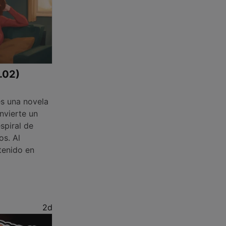
1.02)
s una novela
nvierte un
spiral de
os. Al
tenido en
2d