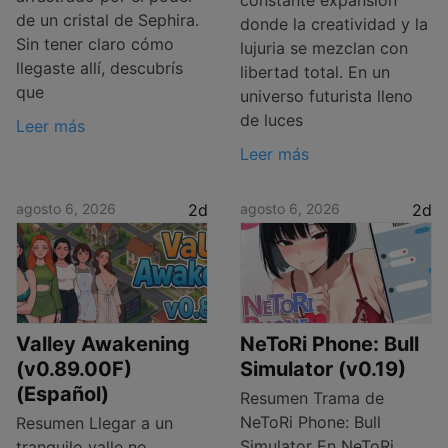
de un cristal de Sephira.
donde la creatividad y la
Sin tener claro cómo
lujuria se mezclan con
llegaste allí, descubrís
libertad total. En un
que
universo futurista lleno
de luces
Leer más
Leer más
agosto 6, 2026
2d
agosto 6, 2026
2d
Valley Awakening
NeToRi Phone: Bull
(v0.89.00F)
Simulator (v0.19)
(Español)
Resumen Trama de
NeToRi Phone: Bull
Resumen Llegar a un
Simulator En NeToRi
tranquilo valle no