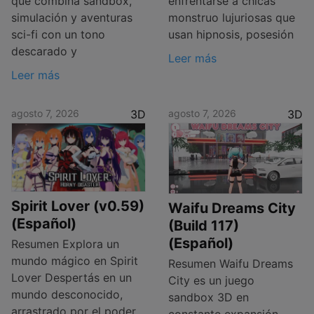
que combina sandbox,
enfrentarse a chicas
simulación y aventuras
monstruo lujuriosas que
sci-fi con un tono
usan hipnosis, posesión
descarado y
Leer más
Leer más
agosto 7, 2026
3D
agosto 7, 2026
3D
Spirit Lover (v0.59)
Waifu Dreams City
(Español)
(Build 117)
(Español)
Resumen Explora un
mundo mágico en Spirit
Resumen Waifu Dreams
Lover Despertás en un
City es un juego
mundo desconocido,
sandbox 3D en
arrastrado por el poder
constante expansión