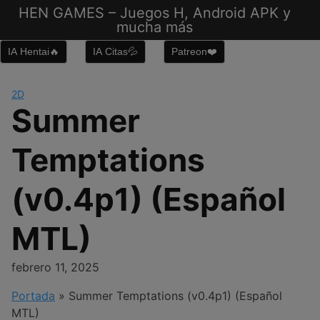
Saltar
HEN GAMES – Juegos H, Android APK y
al
mucha más
contenido
IA Hentai🔥
IA Citas💦
Patreon❤️
2D
Summer
Temptations
(v0.4p1) (Español
MTL)
febrero 11, 2025
Portada
»
Summer Temptations (v0.4p1) (Español
MTL)