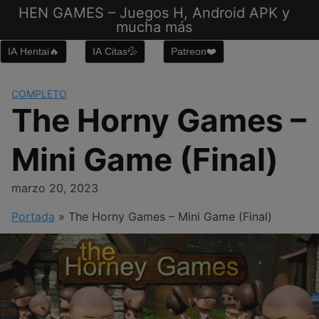
Saltar
HEN GAMES – Juegos H, Android APK y
al
mucha más
contenido
IA Hentai🔥
IA Citas💦
Patreon❤️
COMPLETO
The Horny Games –
Mini Game (Final)
marzo 20, 2023
Portada
»
The Horny Games – Mini Game (Final)