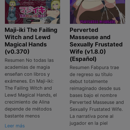
Maji-iki The Failing
Perverted
Witch and Lewd
Masseuse and
Magical Hands
Sexually Frustated
(v0.370)
Wife (v1.8.0)
(Español)
Resumen No todas las
academias de magia
Resumen Fabpura trae
enseñan con libros y
de regreso su título
exámenes. En Maji-iki:
debut totalmente
The Failing Witch and
reimaginado desde sus
Lewd Magical Hands, el
bases bajo el nombre
crecimiento de Alina
Perverted Masseuse and
depende de métodos
Sexually Frustated Wife.
bastante menos
La narrativa pone al
jugador en la piel
Leer más