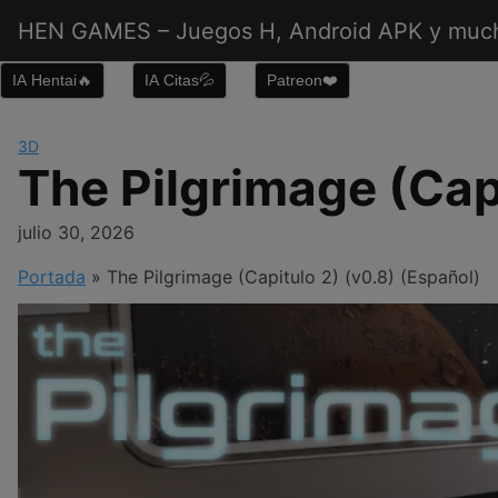
Saltar
HEN GAMES – Juegos H, Android APK y muc
al
contenido
IA Hentai🔥
IA Citas💦
Patreon❤️
3D
The Pilgrimage (Capi
julio 30, 2026
Portada
»
The Pilgrimage (Capitulo 2) (v0.8) (Español)