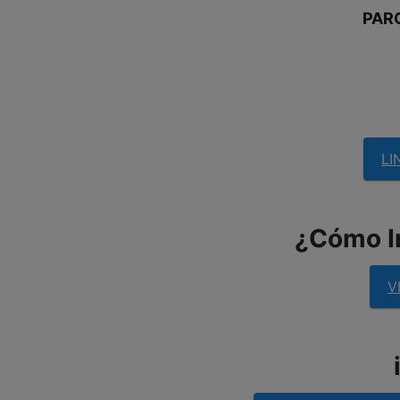
PAR
LI
¿Cómo In
V