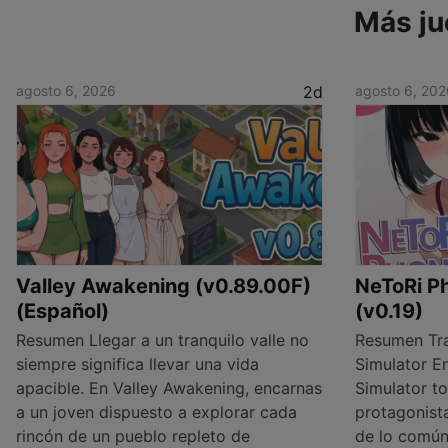
Más ju
agosto 6, 2026
2d
agosto 6, 202
Valley Awakening (v0.89.00F)
NeToRi Ph
(Español)
(v0.19)
Resumen Llegar a un tranquilo valle no
Resumen Tra
siempre significa llevar una vida
Simulator E
apacible. En Valley Awakening, encarnas
Simulator t
a un joven dispuesto a explorar cada
protagonist
rincón de un pueblo repleto de
de lo común: