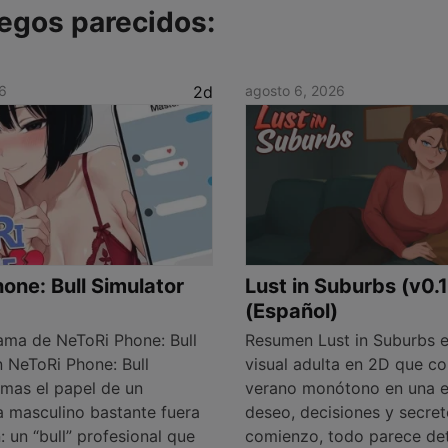
egos parecidos:
6
2d
agosto 6, 2026
one: Bull Simulator
Lust in Suburbs (v0.
(Español)
ma de NeToRi Phone: Bull
Resumen Lust in Suburbs e
n NeToRi Phone: Bull
visual adulta en 2D que co
omas el papel de un
verano monótono en una e
a masculino bastante fuera
deseo, decisiones y secret
 un “bull” profesional que
comienzo, todo parece de