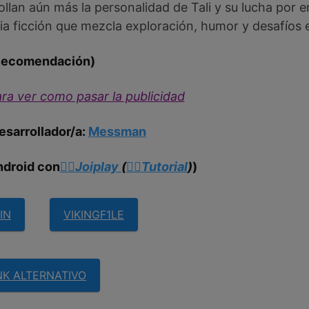
ollan aún más la personalidad de Tali y su lucha por 
cia ficción que mezcla exploración, humor y desafíos 
Recomendación)
ra ver como pasar la publicidad
esarrollador/a:
Messman
ndroid con
👉🏼Joiplay
(
👉🏼
Tutorial
)
)
IN
VIKINGF1LE
NK ALTERNATIVO