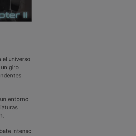
n el universo
 un giro
rendentes
 un entorno
iaturas
n.
ate intenso