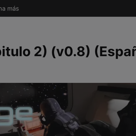
ha más
tulo 2) (v0.8) (Espa