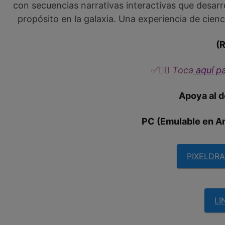
con secuencias narrativas interactivas que desarr
propósito en la galaxia. Una experiencia de cien
(
✅
👉🏼​​ Toca
aquí pa
Apoya al d
PC (Emulable en A
PIXELDRA
LI