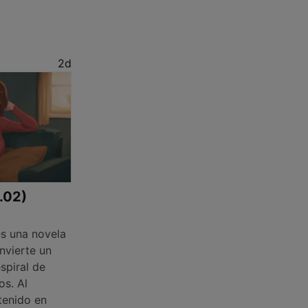
2d
1.02)
s una novela
nvierte un
spiral de
os. Al
tenido en