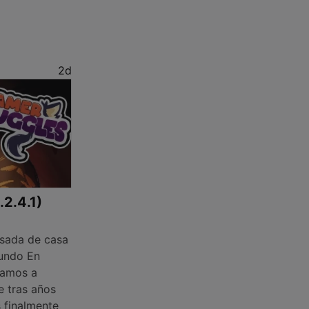
2d
.2.4.1)
sada de casa
mundo En
ñamos a
e tras años
s finalmente