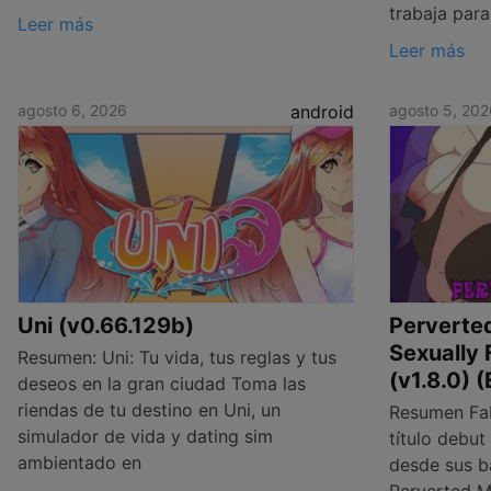
trabaja para
Leer más
Leer más
agosto 6, 2026
android
agosto 5, 202
Uni (v0.66.129b)
Perverte
Sexually 
Resumen: Uni: Tu vida, tus reglas y tus
(v1.8.0) 
deseos en la gran ciudad Toma las
riendas de tu destino en Uni, un
Resumen Fab
simulador de vida y dating sim
título debu
ambientado en
desde sus b
Perverted M