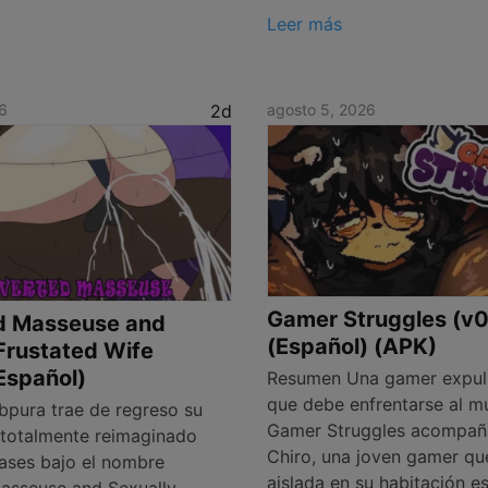
Leer más
6
2d
agosto 5, 2026
Gamer Struggles (v0
d Masseuse and
(Español) (APK)
Frustated Wife
(Español)
Resumen Una gamer expul
que debe enfrentarse al 
pura trae de regreso su
Gamer Struggles acompa
t totalmente reimaginado
Chiro, una joven gamer qu
ases bajo el nombre
aislada en su habitación e
asseuse and Sexually