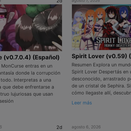
6
2d
agosto 7, 2026
Spirit Lover (v0.59) 
(v0.7.0.4) (Español)
Resumen Explora un mund
 MonCurse entras en un
Spirit Lover Despertás en
ntasía donde la corrupción
desconocido, arrastrado p
todo. Interpretas a una
de un cristal de Sephira. S
a que debe enfrentarse a
cómo llegaste allí, descub
truo lujuriosas que usan
sesión
Leer más
6
2d
agosto 6, 2026