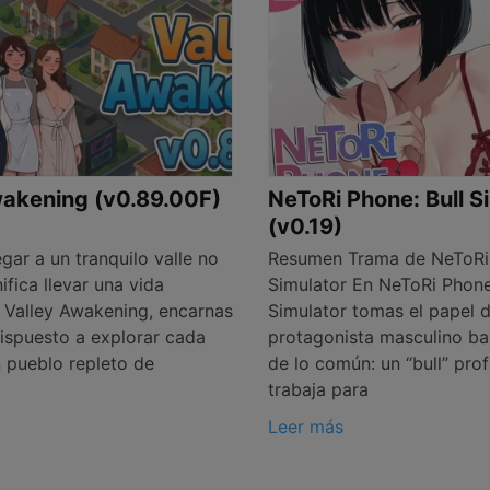
wakening (v0.89.00F)
NeToRi Phone: Bull S
(v0.19)
ar a un tranquilo valle no
Resumen Trama de NeToRi 
ifica llevar una vida
Simulator En NeToRi Phone
n Valley Awakening, encarnas
Simulator tomas el papel 
dispuesto a explorar cada
protagonista masculino ba
n pueblo repleto de
de lo común: un “bull” pro
trabaja para
Leer más