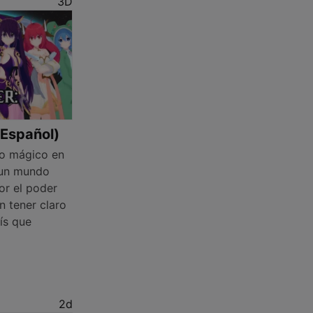
3D
(Español)
o mágico en
 un mundo
or el poder
in tener claro
rís que
2d