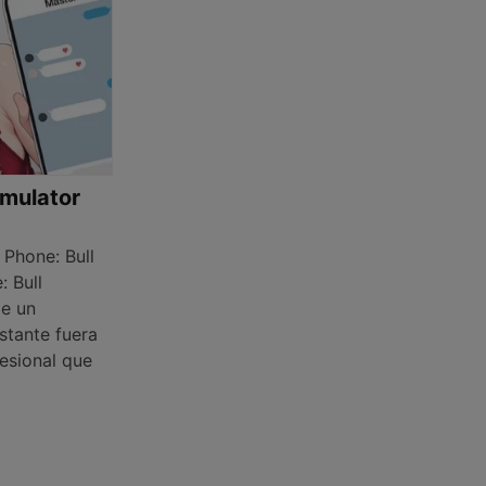
imulator
Phone: Bull
: Bull
de un
stante fuera
fesional que