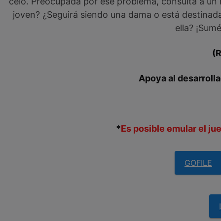
celo. Preocupada por ese problema, consulta a un m
joven? ¿Seguirá siendo una dama o está destinada
ella? ¡Sumé
(
Apoya al desarrolla
*
Es posible emular el j
GOFILE