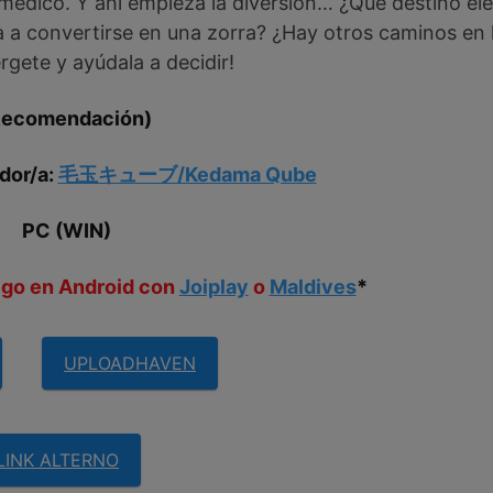
édico. Y ahí empieza la diversión… ¿Qué destino eleg
 a convertirse en una zorra? ¿Hay otros caminos en l
rgete y ayúdala a decidir!
Recomendación)
dor/a:
毛玉キューブ/Kedama Qube
PC (WIN)
uego en Android con
Joiplay
o
Maldives
*
UPLOADHAVEN
LINK ALTERNO