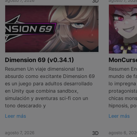
agosto 7, 2026
3D
agosto 7, 202
Dimension 69 (v0.34.1)
MonCurse 
Resumen Un viaje dimensional tan
Resumen En
absurdo como excitante Dimension 69
mundo de fa
es un juego para adultos desarrollado
lo impregna 
en Unity que combina sandbox,
protagonist
simulación y aventuras sci-fi con un
chicas mons
tono descarado y
hipnosis, po
Leer más
Leer más
agosto 7, 2026
3D
agosto 6, 202