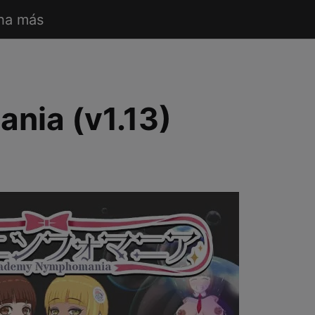
ha más
ia (v1.13)