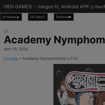
Saltar
HEN GAMES – Juegos H, Android APK y muc
al
contenido
IA Hentai🔥
IA Citas💦
Patreon❤️
2D
Academy Nymphoman
abril 19, 2024
Portada
»
Academy Nymphomania (v1.13)