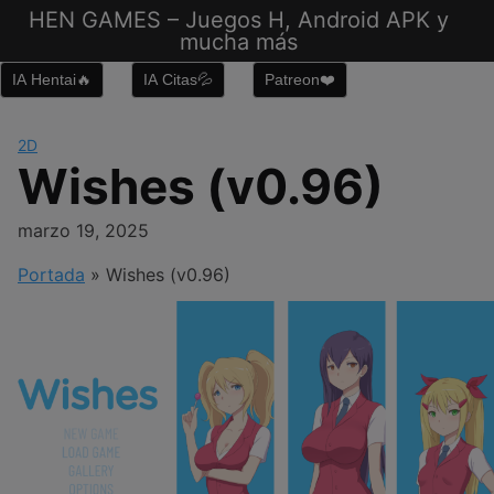
Saltar
HEN GAMES – Juegos H, Android APK y
al
mucha más
contenido
IA Hentai🔥
IA Citas💦
Patreon❤️
2D
Wishes (v0.96)
marzo 19, 2025
Portada
»
Wishes (v0.96)