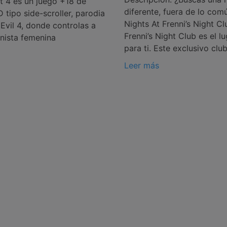
t 4 es un juego +18 de
diferente, fuera de lo com
 tipo side-scroller, parodia
Nights At Frenni’s Night Cl
Evil 4, donde controlas a
Frenni’s Night Club es el l
nista femenina
para ti. Este exclusivo clu
Leer más