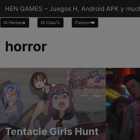
Saltar
HEN GAMES – Juegos H, Android APK y muc
al
contenido
IA Hentai🔥
IA Citas💦
Patreon❤️
horror
Tentacle Girls Hunt