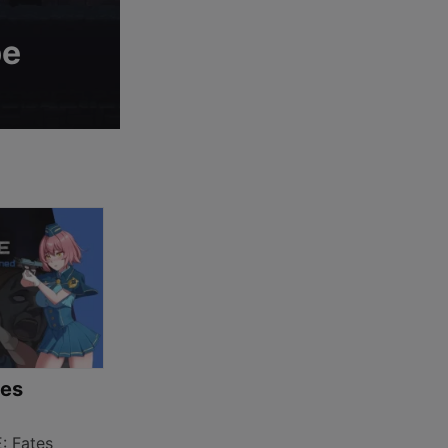
pe
es
 Fates