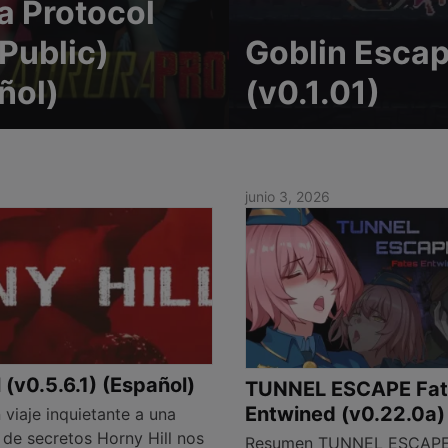
a Protocol
Public)
Goblin Esca
ñol)
(v0.1.01)
junio 3, 2026
 (v0.5.6.1) (Español)
TUNNEL ESCAPE Fat
Entwined (v0.22.0a)
viaje inquietante a una
 de secretos Horny Hill nos
Resumen TUNNEL ESCAPE: