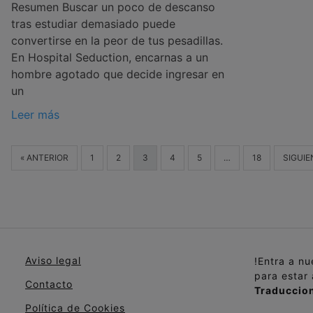
Resumen Buscar un poco de descanso
tras estudiar demasiado puede
convertirse en la peor de tus pesadillas.
En Hospital Seduction, encarnas a un
hombre agotado que decide ingresar en
un
Leer más
« ANTERIOR
1
2
3
4
5
…
18
SIGUIE
Aviso legal
!Entra a n
para estar
Contacto
Traduccion
Política de Cookies