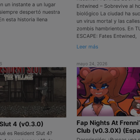
n un instante a un lugar
Entwined – Sobrevive al h
siempre despertó nuestra
biológico La ciudad ha su
En esta historia llena
un virus mortal y las calle
zombis hambrientos. En 
ESCAPE: Fates Entwined,
Leer más
6
mayo 24, 2026
Fap Nights At Frenni
Slut 4 (v0.3.0)
Club (v0.3.0X) (Espa
é es Resident Slut 4?
Descripción: ¿Buscas una 