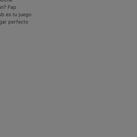
ún? Fap
ub es tu juego
ugar perfecto
b