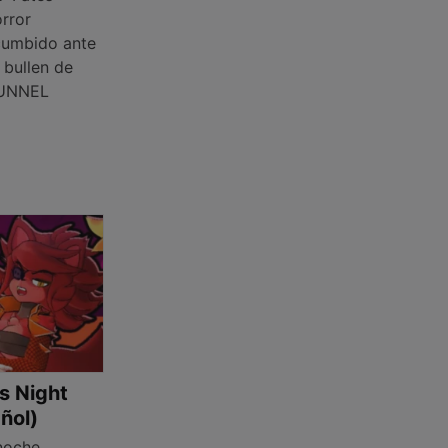
orror
cumbido ante
s bullen de
TUNNEL
’s Night
ñol)
noche