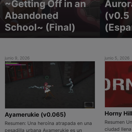
~Getting Off in an
Auror
Abandoned
(v0.5 
School~ (Final)
(Espa
junio 9, 2026
junio 5, 2026
Horny Hill
Ayamerukie (v0.065)
Resumen Un 
Resumen: Una heroína atrapada en una
ciudad llena
pesadilla urbana Ayamerukie es un