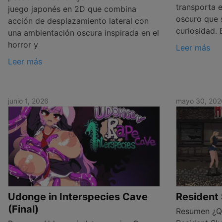
transporta e
juego japonés en 2D que combina
oscuro que 
acción de desplazamiento lateral con
curiosidad. 
una ambientación oscura inspirada en el
horror y
Leer más
Leer más
junio 1, 2026
mayo 30, 202
Udonge in Interspecies Cave
Resident 
(Final)
Resumen ¿Qu