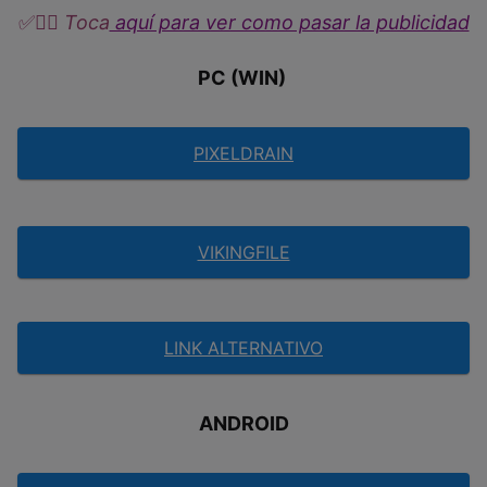
✅
👉🏼​​ Toca
aquí para ver como pasar la publicidad
PC (WIN)
PIXELDRAIN
VIKINGFILE
LINK ALTERNATIVO
ANDROID