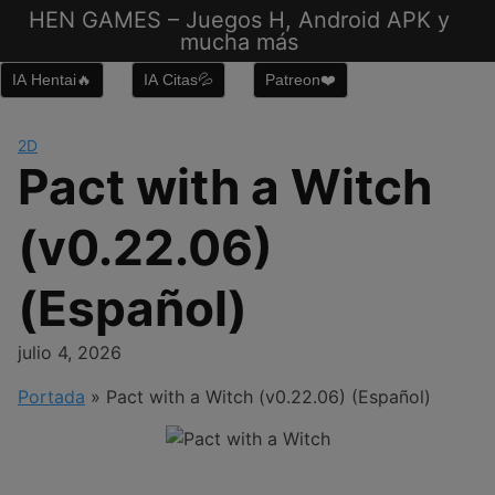
Saltar
HEN GAMES – Juegos H, Android APK y
al
mucha más
contenido
IA Hentai🔥
IA Citas💦
Patreon❤️
2D
Pact with a Witch
(v0.22.06)
(Español)
julio 4, 2026
Portada
»
Pact with a Witch (v0.22.06) (Español)