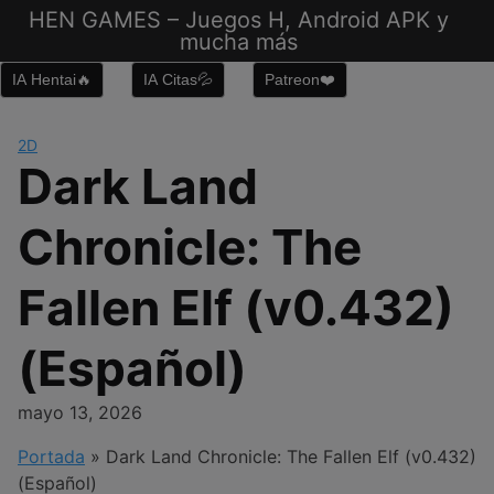
Saltar
HEN GAMES – Juegos H, Android APK y
al
mucha más
contenido
IA Hentai🔥
IA Citas💦
Patreon❤️
2D
Dark Land
Chronicle: The
Fallen Elf (v0.432)
(Español)
mayo 13, 2026
Portada
»
Dark Land Chronicle: The Fallen Elf (v0.432)
(Español)