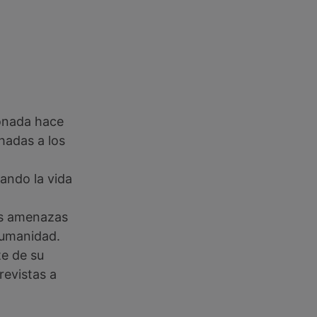
donada hace
hadas a los
ando la vida
tas amenazas
humanidad.
te de su
revistas a