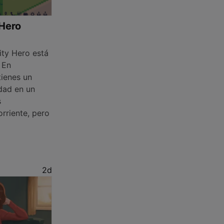
Hero
ty Hero está
 En
tienes un
idad en un
s
rriente, pero
2d