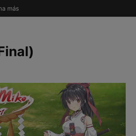
ha más
Final)