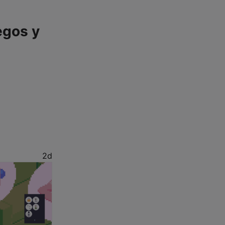
egos y
2d