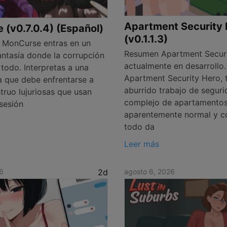
Apartment Security 
(v0.7.0.4) (Español)
(v0.1.1.3)
 MonCurse entras en un
Resumen Apartment Securi
ntasía donde la corrupción
actualmente en desarrollo.
todo. Interpretas a una
Apartment Security Hero, 
a que debe enfrentarse a
aburrido trabajo de segur
truo lujuriosas que usan
complejo de apartamento
sesión
aparentemente normal y co
todo da
Leer más
6
2d
agosto 6, 2026