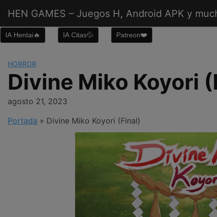
Saltar
HEN GAMES – Juegos H, Android APK y muc
al
contenido
IA Hentai🔥
IA Citas💦
Patreon❤️
HORROR
Divine Miko Koyori (
agosto 21, 2023
Portada
»
Divine Miko Koyori (Final)