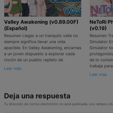
Valley Awakening (v0.89.00F)
NeToRi Ph
(Español)
(v0.19)
Resumen Llegar a un tranquilo valle no
Resumen Tra
siempre significa llevar una vida
Simulator E
apacible. En Valley Awakening, encarnas
Simulator t
a un joven dispuesto a explorar cada
protagonist
rincón de un pueblo repleto de
de lo común:
trabaja para
Leer más
Leer más
Deja una respuesta
Tu dirección de correo electrónico no será publicada.
Los campos obl