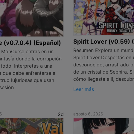
Spirit Lover (v0.59) 
(v0.7.0.4) (Español)
Resumen Explora un mund
 MonCurse entras en un
Spirit Lover Despertás en
ntasía donde la corrupción
desconocido, arrastrado p
todo. Interpretas a una
de un cristal de Sephira. S
a que debe enfrentarse a
cómo llegaste allí, descub
truo lujuriosas que usan
sesión
Leer más
6
2d
agosto 6, 2026