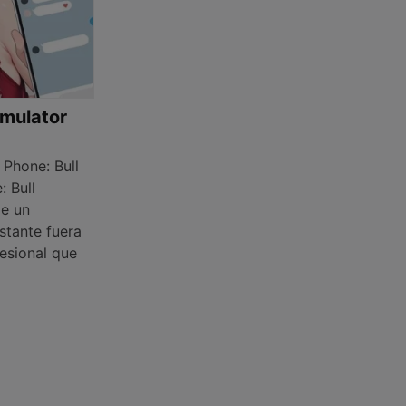
imulator
Phone: Bull
: Bull
de un
stante fuera
fesional que