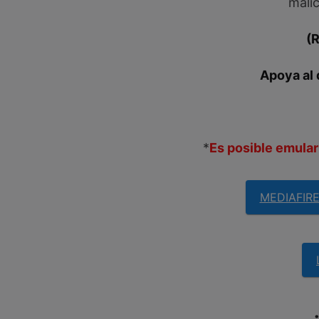
malic
(
Apoya al 
*
Es posible emular
MEDIAFIR