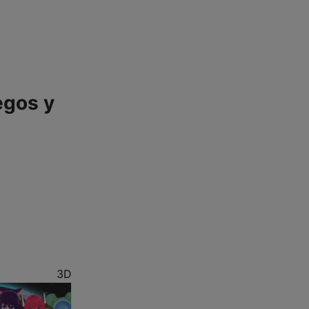
egos y
3D