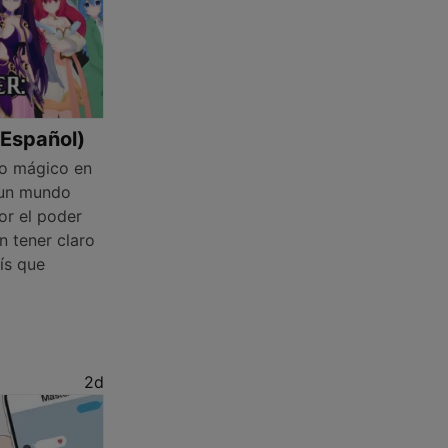
(Español)
o mágico en
 un mundo
or el poder
in tener claro
rís que
2d