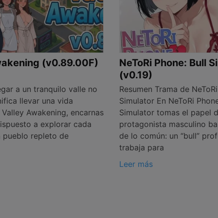
wakening (v0.89.00F)
NeToRi Phone: Bull S
(v0.19)
ar a un tranquilo valle no
Resumen Trama de NeToRi 
ifica llevar una vida
Simulator En NeToRi Phone
n Valley Awakening, encarnas
Simulator tomas el papel 
dispuesto a explorar cada
protagonista masculino ba
n pueblo repleto de
de lo común: un “bull” pro
trabaja para
Leer más