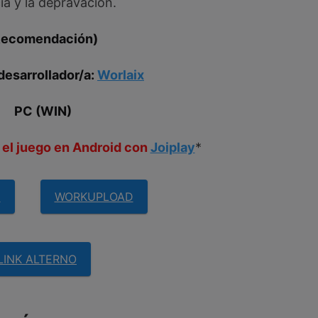
ia y la depravación.
Recomendación)
desarrollador/a:
Worlaix
PC (WIN)
 el juego en Android con
Joiplay
*
E
WORKUPLOAD
LINK ALTERNO