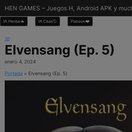
Saltar
HEN GAMES – Juegos H, Android APK y muc
al
contenido
IA Hentai🔥
IA Citas💦
Patreon❤️
2D
Elvensang (Ep. 5)
enero 4, 2024
Portada
»
Elvensang (Ep. 5)