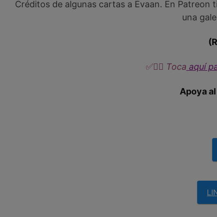
Créditos de algunas cartas a Evaan. En Patreon t
una gal
(
✅
👉🏼​​ Toca
aquí pa
Apoya al
LI