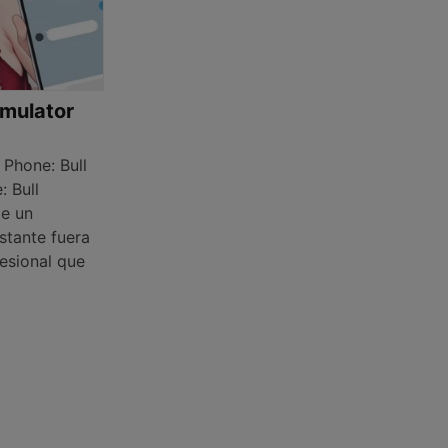
imulator
Phone: Bull
: Bull
de un
stante fuera
fesional que