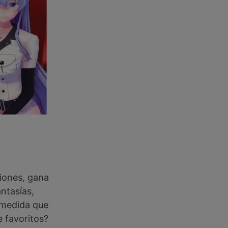
ciones, gana
ntasías,
a medida que
 favoritos?