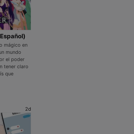
(Español)
o mágico en
 un mundo
or el poder
in tener claro
rís que
2d