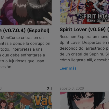
Spirit Lover (v0.59) 
(v0.7.0.4) (Español)
Resumen Explora un mund
 MonCurse entras en un
Spirit Lover Despertás en
ntasía donde la corrupción
desconocido, arrastrado p
todo. Interpretas a una
de un cristal de Sephira. S
a que debe enfrentarse a
cómo llegaste allí, descub
truo lujuriosas que usan
sesión
Leer más
6
2d
agosto 6, 2026