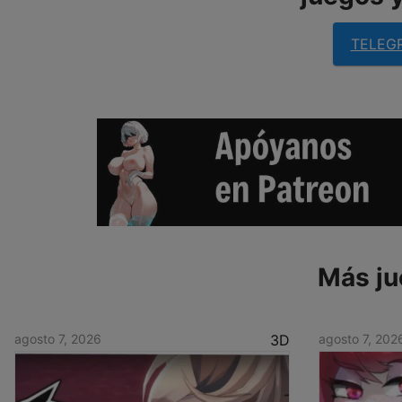
TELEG
Más ju
agosto 7, 2026
3D
agosto 7, 202