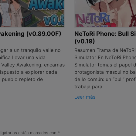
wakening (v0.89.00F)
NeToRi Phone: Bull S
(v0.19)
ar a un tranquilo valle no
Resumen Trama de NeToRi 
ifica llevar una vida
Simulator En NeToRi Phone
n Valley Awakening, encarnas
Simulator tomas el papel 
dispuesto a explorar cada
protagonista masculino ba
n pueblo repleto de
de lo común: un “bull” pro
trabaja para
Leer más
igatorios están marcados con
*