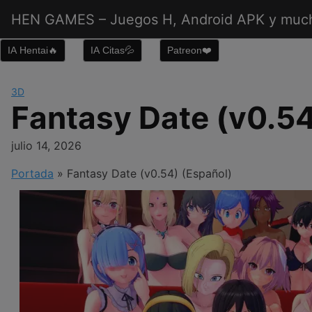
Saltar
HEN GAMES – Juegos H, Android APK y muc
al
contenido
IA Hentai🔥
IA Citas💦
Patreon❤️
3D
Fantasy Date (v0.54
julio 14, 2026
Portada
»
Fantasy Date (v0.54) (Español)