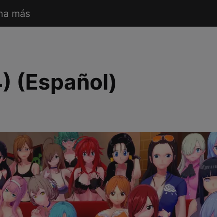
ha más
) (Español)