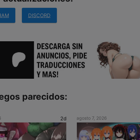
RAM
DISCORD
egos parecidos:
6
2d
agosto 7, 2026