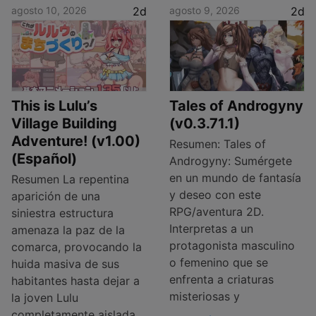
agosto 10, 2026
2d
agosto 9, 2026
2d
This is Lulu’s
Tales of Androgyny
Village Building
(v0.3.71.1)
Adventure! (v1.00)
Resumen: Tales of
(Español)
Androgyny: Sumérgete
en un mundo de fantasía
Resumen La repentina
y deseo con este
aparición de una
RPG/aventura 2D.
siniestra estructura
Interpretas a un
amenaza la paz de la
protagonista masculino
comarca, provocando la
o femenino que se
huida masiva de sus
enfrenta a criaturas
habitantes hasta dejar a
misteriosas y
la joven Lulu
completamente aislada.