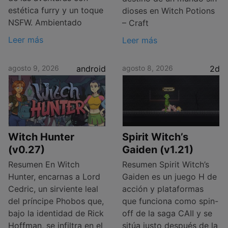
estética furry y un toque
dioses en Witch Potions
NSFW. Ambientado
– Craft
Leer más
Leer más
agosto 9, 2026
android
agosto 8, 2026
2d
Witch Hunter
Spirit Witch’s
(v0.27)
Gaiden (v1.21)
Resumen En Witch
Resumen Spirit Witch’s
Hunter, encarnas a Lord
Gaiden es un juego H de
Cedric, un sirviente leal
acción y plataformas
del príncipe Phobos que,
que funciona como spin-
bajo la identidad de Rick
off de la saga CAII y se
Hoffman, se infiltra en el
sitúa justo después de la