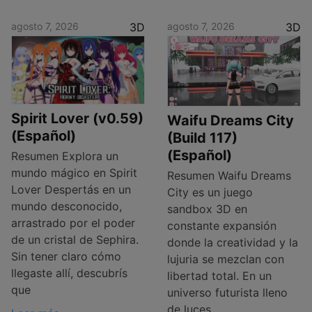
agosto 7, 2026
3D
agosto 7, 2026
3D
Spirit Lover (v0.59)
Waifu Dreams City
(Español)
(Build 117)
(Español)
Resumen Explora un
mundo mágico en Spirit
Resumen Waifu Dreams
Lover Despertás en un
City es un juego
mundo desconocido,
sandbox 3D en
arrastrado por el poder
constante expansión
de un cristal de Sephira.
donde la creatividad y la
Sin tener claro cómo
lujuria se mezclan con
llegaste allí, descubrís
libertad total. En un
que
universo futurista lleno
de luces