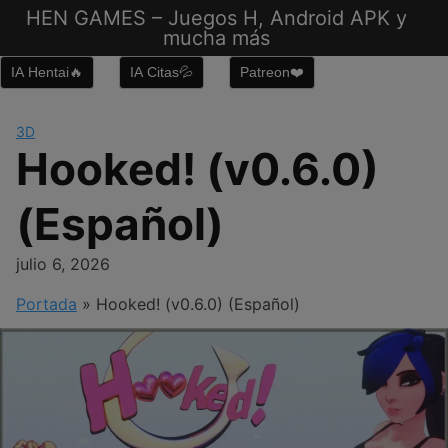
Saltar
HEN GAMES – Juegos H, Android APK y
al
mucha más
contenido
IA Hentai🔥
IA Citas💦
Patreon❤️
3D
Hooked! (v0.6.0)
(Español)
julio 6, 2026
Portada
»
Hooked! (v0.6.0) (Español)