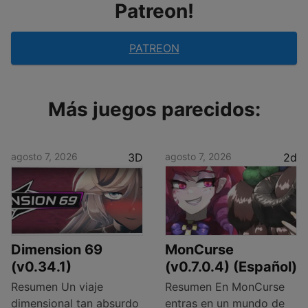
Patreon!
PATREON
Más juegos parecidos:
agosto 7, 2026
3D
agosto 7, 2026
2d
Dimension 69
MonCurse
(v0.34.1)
(v0.7.0.4) (Español)
Resumen Un viaje
Resumen En MonCurse
dimensional tan absurdo
entras en un mundo de