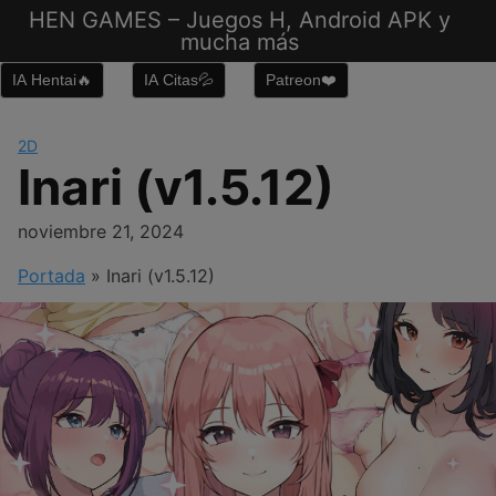
Saltar
HEN GAMES – Juegos H, Android APK y
al
mucha más
contenido
IA Hentai🔥
IA Citas💦
Patreon❤️
2D
Inari (v1.5.12)
noviembre 21, 2024
Portada
»
Inari (v1.5.12)