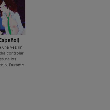
(Español)
e una vez un
ía controlar
es de los
tojo. Durante