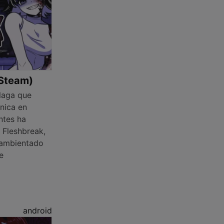
 Steam)
laga que
nica en
ntes ha
n Fleshbreak,
a ambientado
e
android