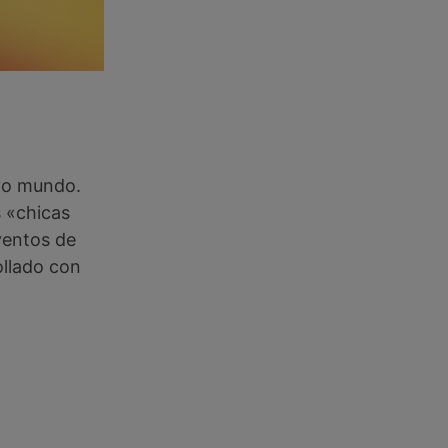
evo mundo.
s «chicas
ventos de
ollado con