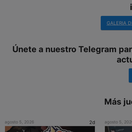
GALERIA D
Únete a nuestro Telegram para
act
Más ju
agosto 5, 2026
2d
agosto 5, 202