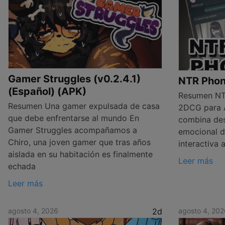
Gamer Struggles (v0.2.4.1)
NTR Phon
(Español) (APK)
Resumen NTR
Resumen Una gamer expulsada de casa
2DCG para 
que debe enfrentarse al mundo En
combina des
Gamer Struggles acompañamos a
emocional d
Chiro, una joven gamer que tras años
interactiva 
aislada en su habitación es finalmente
Leer más
echada
Leer más
agosto 4, 2026
2d
agosto 4, 202