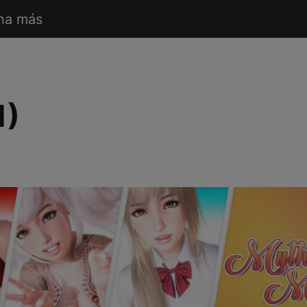
ha más
1)