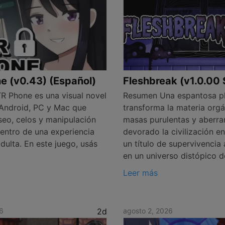
e (v0.43) (Español)
Fleshbreak (v1.0.00
 Phone es una visual novel
Resumen Una espantosa p
Android, PC y Mac que
transforma la materia orgá
eo, celos y manipulación
masas purulentas y aberra
entro de una experiencia
devorado la civilización e
adulta. En este juego, usás
un título de supervivenci
en un universo distópico d
Leer más
6
2d
agosto 2, 2026