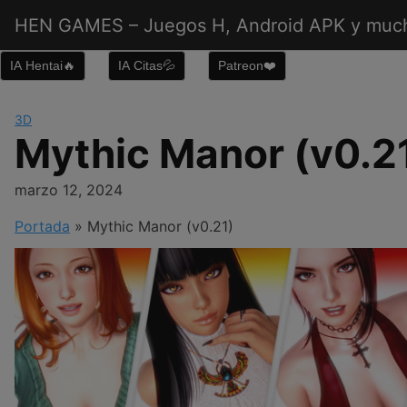
Saltar
HEN GAMES – Juegos H, Android APK y muc
al
contenido
IA Hentai🔥
IA Citas💦
Patreon❤️
3D
Mythic Manor (v0.2
marzo 12, 2024
Portada
»
Mythic Manor (v0.21)