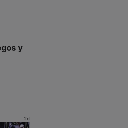
egos y
2d