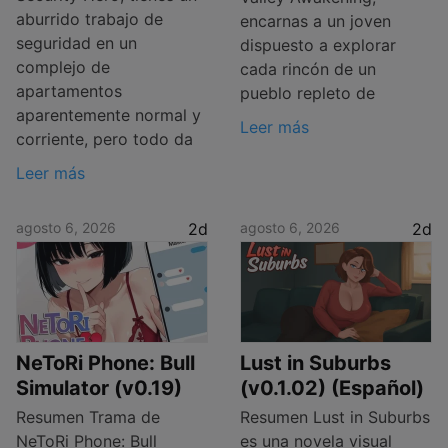
aburrido trabajo de
encarnas a un joven
seguridad en un
dispuesto a explorar
complejo de
cada rincón de un
apartamentos
pueblo repleto de
aparentemente normal y
Leer más
corriente, pero todo da
Leer más
agosto 6, 2026
2d
agosto 6, 2026
2d
NeToRi Phone: Bull
Lust in Suburbs
Simulator (v0.19)
(v0.1.02) (Español)
Resumen Trama de
Resumen Lust in Suburbs
NeToRi Phone: Bull
es una novela visual