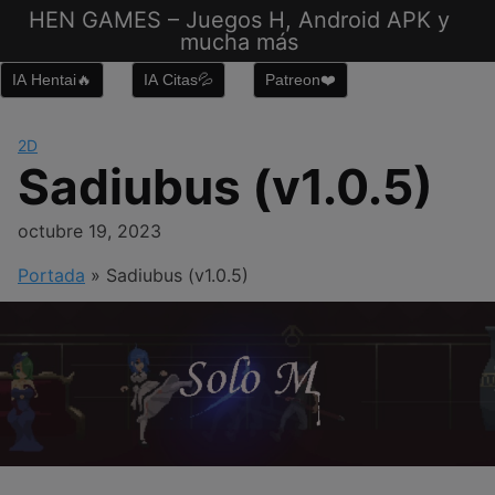
Saltar
HEN GAMES – Juegos H, Android APK y
al
mucha más
contenido
IA Hentai🔥
IA Citas💦
Patreon❤️
2D
Sadiubus (v1.0.5)
octubre 19, 2023
Portada
»
Sadiubus (v1.0.5)