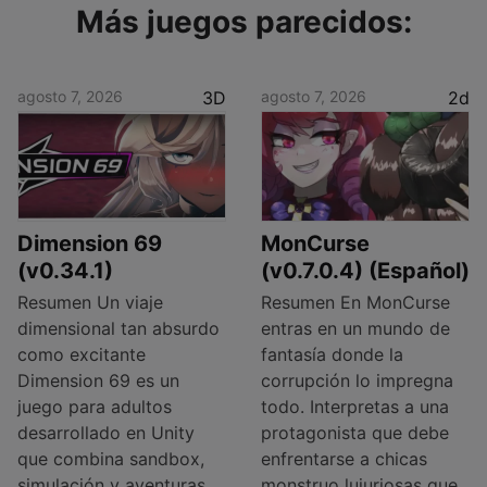
Más juegos parecidos:
agosto 7, 2026
3D
agosto 7, 2026
2d
Dimension 69
MonCurse
(v0.34.1)
(v0.7.0.4) (Español)
Resumen Un viaje
Resumen En MonCurse
dimensional tan absurdo
entras en un mundo de
como excitante
fantasía donde la
Dimension 69 es un
corrupción lo impregna
juego para adultos
todo. Interpretas a una
desarrollado en Unity
protagonista que debe
que combina sandbox,
enfrentarse a chicas
simulación y aventuras
monstruo lujuriosas que