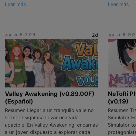
Leer más
Leer más
agosto 6, 2026
2d
agosto 6, 202
Valley Awakening (v0.89.00F)
NeToRi Ph
(Español)
(v0.19)
Resumen Llegar a un tranquilo valle no
Resumen Tra
siempre significa llevar una vida
Simulator E
apacible. En Valley Awakening, encarnas
Simulator t
a un joven dispuesto a explorar cada
protagonist