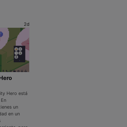
2d
Hero
ty Hero está
 En
tienes un
idad en un
s