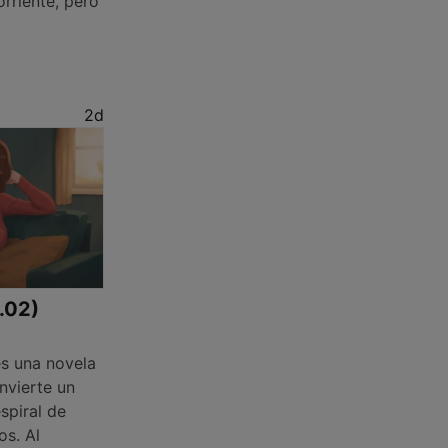
rriente, pero
2d
1.02)
s una novela
nvierte un
spiral de
os. Al