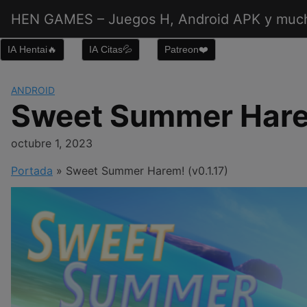
Saltar
HEN GAMES – Juegos H, Android APK y muc
al
contenido
IA Hentai🔥
IA Citas💦
Patreon❤️
ANDROID
Sweet Summer Harem
octubre 1, 2023
Portada
»
Sweet Summer Harem! (v0.1.17)