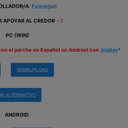
OLLADOR/A
:
Fynnegun
A APOYAR AL CREDOR
<3
PC (WIN)
con el parche en Español en Android con
Joiplay
*
WORKUPLOAD
NK ALTERNATIVO
ANDROID