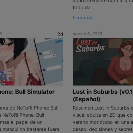
aparentemente normal y co
todo da
Leer más
6
2d
agosto 6, 2026
one: Bull Simulator
Lust in Suburbs (v0.
(Español)
ma de NeToRi Phone: Bull
Resumen Lust in Suburbs e
n NeToRi Phone: Bull
visual adulta en 2D que co
omas el papel de un
verano monótono en una e
a masculino bastante fuera
deseo, decisiones y secret