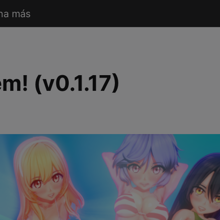
ha más
! (v0.1.17)