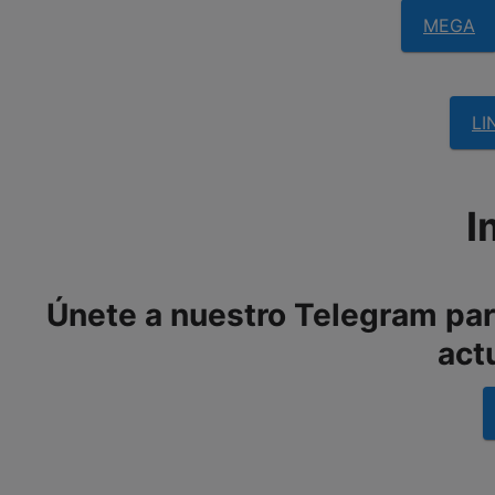
MEGA
LI
I
Únete a nuestro Telegram para
act