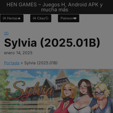
Saltar
HEN GAMES – Juegos H, Android APK y
al
mucha más
contenido
IA Hentai🔥
IA Citas💦
Patreon❤️
2D
Sylvia (2025.01B)
enero 14, 2025
Portada
»
Sylvia (2025.01B)