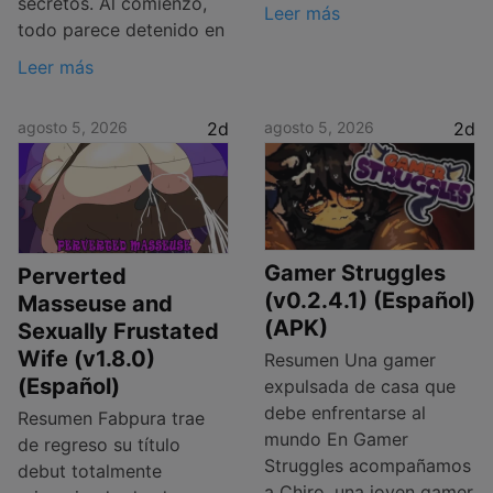
secretos. Al comienzo,
Leer más
todo parece detenido en
Leer más
agosto 5, 2026
2d
agosto 5, 2026
2d
Gamer Struggles
Perverted
(v0.2.4.1) (Español)
Masseuse and
(APK)
Sexually Frustated
Wife (v1.8.0)
Resumen Una gamer
(Español)
expulsada de casa que
debe enfrentarse al
Resumen Fabpura trae
mundo En Gamer
de regreso su título
Struggles acompañamos
debut totalmente
a Chiro, una joven gamer