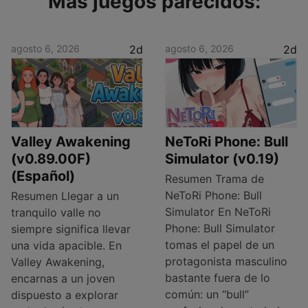
Más juegos parecidos:
agosto 6, 2026
2d
agosto 6, 2026
2d
Valley Awakening
NeToRi Phone: Bull
(v0.89.00F)
Simulator (v0.19)
(Español)
Resumen Trama de
NeToRi Phone: Bull
Resumen Llegar a un
Simulator En NeToRi
tranquilo valle no
Phone: Bull Simulator
siempre significa llevar
tomas el papel de un
una vida apacible. En
protagonista masculino
Valley Awakening,
bastante fuera de lo
encarnas a un joven
común: un “bull”
dispuesto a explorar