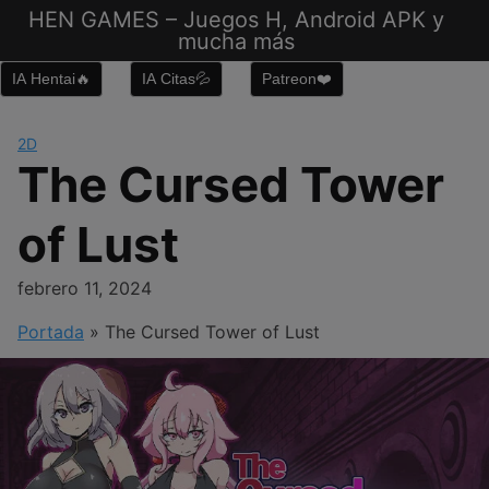
Saltar
HEN GAMES – Juegos H, Android APK y
al
mucha más
contenido
IA Hentai🔥
IA Citas💦
Patreon❤️
2D
The Cursed Tower
of Lust
febrero 11, 2024
Portada
»
The Cursed Tower of Lust