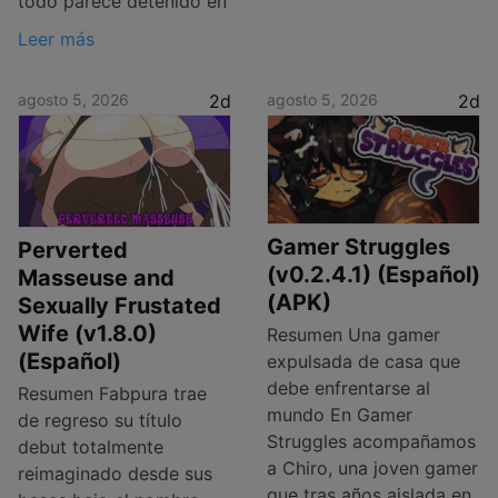
todo parece detenido en
Leer más
agosto 5, 2026
2d
agosto 5, 2026
2d
Gamer Struggles
Perverted
(v0.2.4.1) (Español)
Masseuse and
(APK)
Sexually Frustated
Wife (v1.8.0)
Resumen Una gamer
(Español)
expulsada de casa que
debe enfrentarse al
Resumen Fabpura trae
mundo En Gamer
de regreso su título
Struggles acompañamos
debut totalmente
a Chiro, una joven gamer
reimaginado desde sus
que tras años aislada en