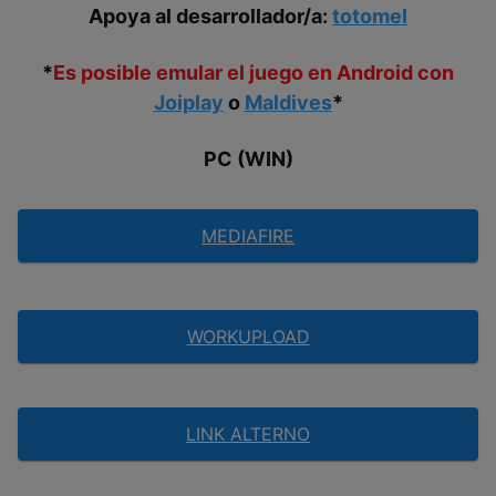
Apoya al desarrollador/a:
totomel
*
Es posible emular el juego en Android con
Joiplay
o
Maldives
*
PC (WIN)
MEDIAFIRE
WORKUPLOAD
LINK ALTERNO