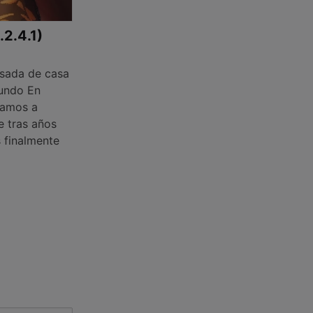
.2.4.1)
sada de casa
mundo En
ñamos a
e tras años
s finalmente