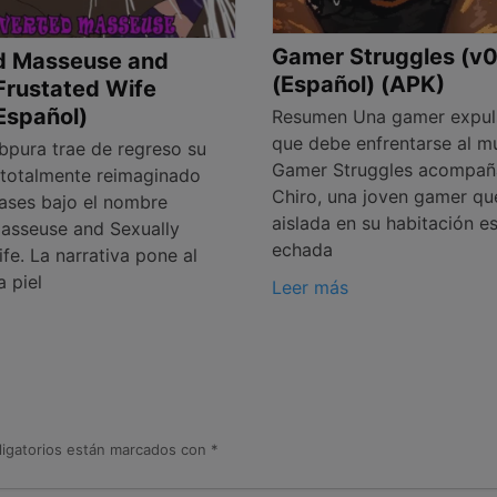
Gamer Struggles (v0
d Masseuse and
(Español) (APK)
Frustated Wife
(Español)
Resumen Una gamer expul
que debe enfrentarse al 
pura trae de regreso su
Gamer Struggles acompa
t totalmente reimaginado
Chiro, una joven gamer qu
ases bajo el nombre
aislada en su habitación e
asseuse and Sexually
echada
fe. La narrativa pone al
a piel
Leer más
igatorios están marcados con
*