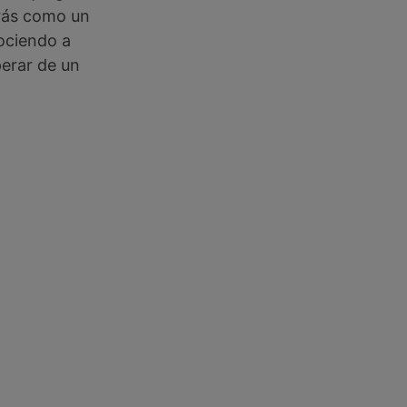
arás como un
ociendo a
perar de un