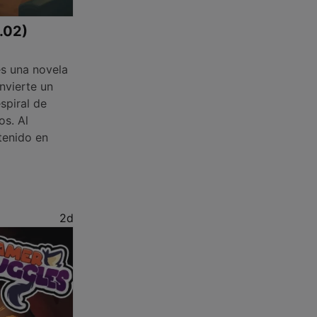
1.02)
s una novela
nvierte un
spiral de
os. Al
tenido en
2d