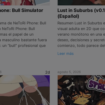
one: Bull Simulator
Lust in Suburbs (v0.
(Español)
ma de NeToRi Phone: Bull
Resumen Lust in Suburbs e
n NeToRi Phone: Bull
visual adulta en 2D que co
omas el papel de un
verano monótono en una e
a masculino bastante fuera
deseo, decisiones y secret
 un “bull” profesional que
comienzo, todo parece de
Leer más
6
2d
agosto 5, 2026