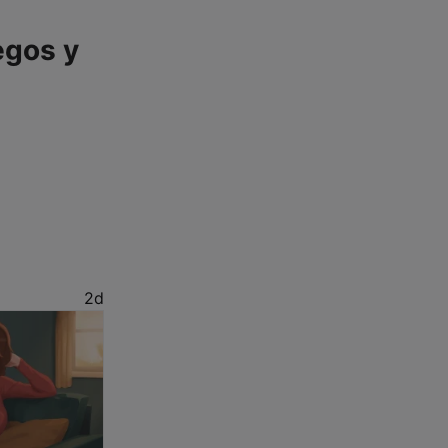
egos y
2d