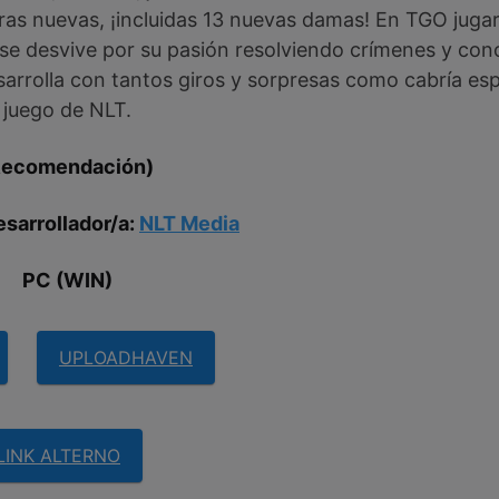
ras nuevas, ¡incluidas 13 nuevas damas! En TGO jug
 se desvive por su pasión resolviendo crímenes y con
sarrolla con tantos giros y sorpresas como cabría es
juego de NLT.
Recomendación)
esarrollador/a:
NLT Media
PC (WIN)
UPLOADHAVEN
LINK ALTERNO