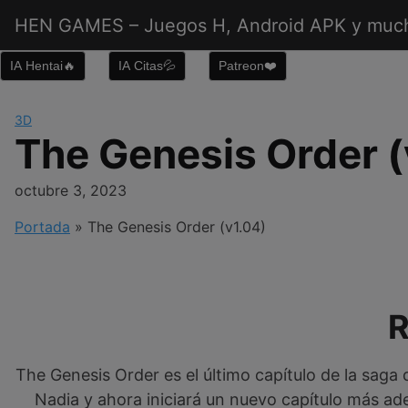
Saltar
HEN GAMES – Juegos H, Android APK y muc
al
contenido
IA Hentai🔥
IA Citas💦
Patreon❤️
3D
The Genesis Order (
octubre 3, 2023
Portada
»
The Genesis Order (v1.04)
The Genesis Order es el último capítulo de la sag
Nadia y ahora iniciará un nuevo capítulo más adel