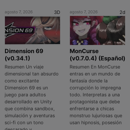
agosto 7, 2026
3D
agosto 7, 2026
2d
Dimension 69
MonCurse
(v0.34.1)
(v0.7.0.4) (Español)
Resumen Un viaje
Resumen En MonCurse
dimensional tan absurdo
entras en un mundo de
como excitante
fantasía donde la
Dimension 69 es un
corrupción lo impregna
juego para adultos
todo. Interpretas a una
desarrollado en Unity
protagonista que debe
que combina sandbox,
enfrentarse a chicas
simulación y aventuras
monstruo lujuriosas que
sci-fi con un tono
usan hipnosis, posesión
descarado y