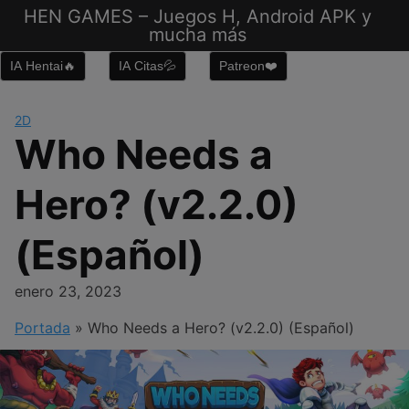
Saltar
HEN GAMES – Juegos H, Android APK y
al
mucha más
contenido
IA Hentai🔥
IA Citas💦
Patreon❤️
2D
Who Needs a
Hero? (v2.2.0)
(Español)
enero 23, 2023
Portada
»
Who Needs a Hero? (v2.2.0) (Español)