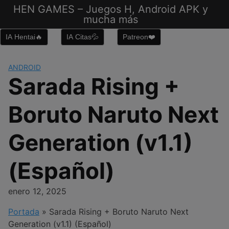
Saltar
HEN GAMES – Juegos H, Android APK y
al
mucha más
contenido
IA Hentai🔥
IA Citas💦
Patreon❤️
ANDROID
Sarada Rising +
Boruto Naruto Next
Generation (v1.1)
(Español)
enero 12, 2025
Portada
»
Sarada Rising + Boruto Naruto Next
Generation (v1.1) (Español)