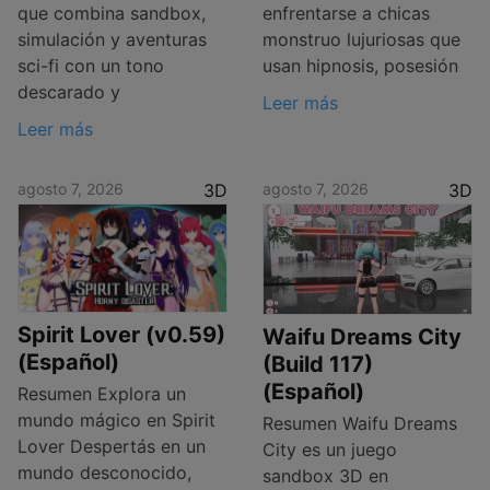
que combina sandbox,
enfrentarse a chicas
simulación y aventuras
monstruo lujuriosas que
sci-fi con un tono
usan hipnosis, posesión
descarado y
Leer más
Leer más
agosto 7, 2026
3D
agosto 7, 2026
3D
Spirit Lover (v0.59)
Waifu Dreams City
(Español)
(Build 117)
(Español)
Resumen Explora un
mundo mágico en Spirit
Resumen Waifu Dreams
Lover Despertás en un
City es un juego
mundo desconocido,
sandbox 3D en